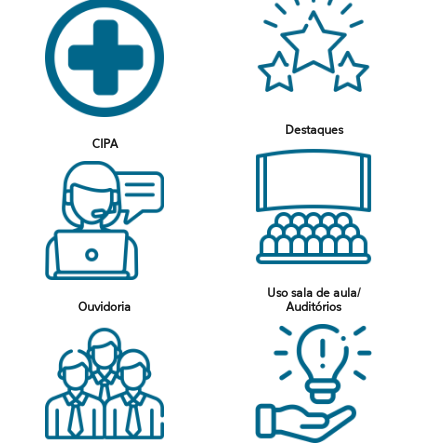
Destaques
CIPA
Uso sala de aula/
Ouvidoria
Auditórios