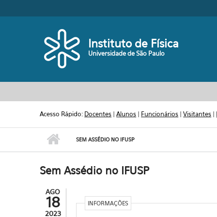
Pular para o conteúdo principal
Toggle high contrast
Instituto de Física
Universidade de São Paulo
Acesso Rápido:
Docentes
|
Alunos
|
Funcionários
|
Visitantes
|
SEM ASSÉDIO NO IFUSP
Sem Assédio no IFUSP
AGO
18
INFORMAÇÕES
2023