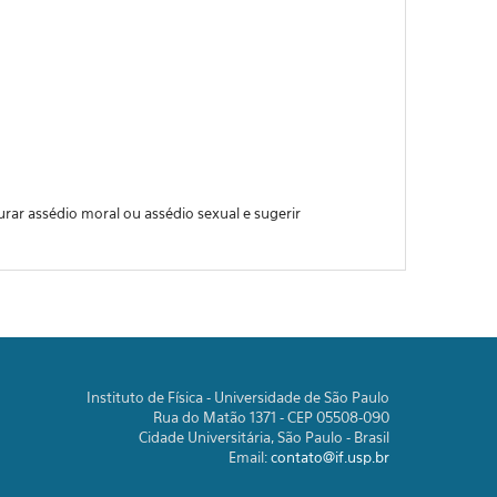
ar assédio moral ou assédio sexual e sugerir
Instituto de Física - Universidade de São Paulo
Rua do Matão 1371 - CEP 05508-090
Cidade Universitária, São Paulo - Brasil
Email:
contato@if.usp.br