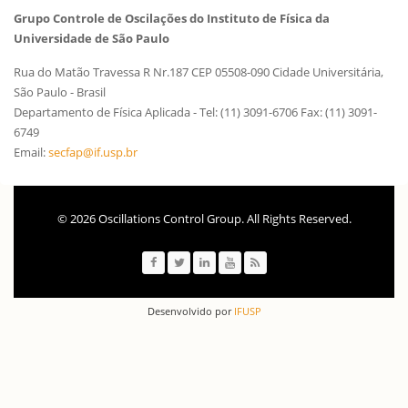
Grupo Controle de Oscilações do Instituto de Física da
Universidade de São Paulo
Rua do Matão Travessa R Nr.187 CEP 05508-090 Cidade Universitária,
São Paulo - Brasil
Departamento de Física Aplicada - Tel: (11) 3091-6706 Fax: (11) 3091-
6749
Email:
secfap@if.usp.br
© 2026 Oscillations Control Group. All Rights Reserved.
Desenvolvido por
IFUSP