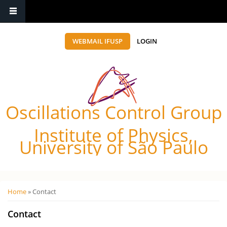
WEBMAIL IFUSP
LOGIN
Oscillations Control Group
Institute of Physics,
University of São Paulo
Você está aqui
Home
» Contact
Contact