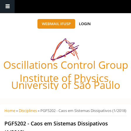
WEBMAIL IFUSP
LOGIN
Oscillations Control Group
Institute of Physics,
University of São Paulo
Você está aqui
Home
»
Disciplines
» PGF5202 - Caos em Sistemas Dissipativos (1/2018)
PGF5202 - Caos em Sistemas Dissipativos