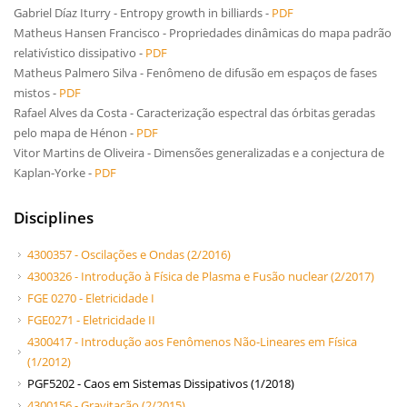
Gabriel Díaz Iturry - Entropy growth in billiards -
PDF
Matheus Hansen Francisco - Propriedades dinâmicas do mapa padrão
relativı́stico dissipativo -
PDF
Matheus Palmero Silva - Fenômeno de difusão em espaços de fases
mistos -
PDF
Rafael Alves da Costa - Caracterização espectral das órbitas geradas
pelo mapa de Hénon -
PDF
Vitor Martins de Oliveira - Dimensões generalizadas e a conjectura de
Kaplan-Yorke -
PDF
Disciplines
4300357 - Oscilações e Ondas (2/2016)
4300326 - Introdução à Física de Plasma e Fusão nuclear (2/2017)
FGE 0270 - Eletricidade I
FGE0271 - Eletricidade II
4300417 - Introdução aos Fenômenos Não-Lineares em Física
(1/2012)
PGF5202 - Caos em Sistemas Dissipativos (1/2018)
4300156 - Gravitação (2/2015)