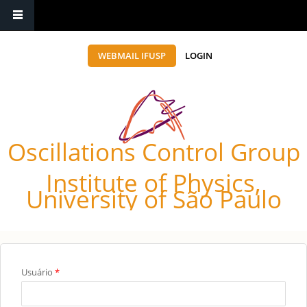
WEBMAIL IFUSP
LOGIN
Oscillations Control Group
Institute of Physics,
University of São Paulo
Você está aqui
Usuário
*